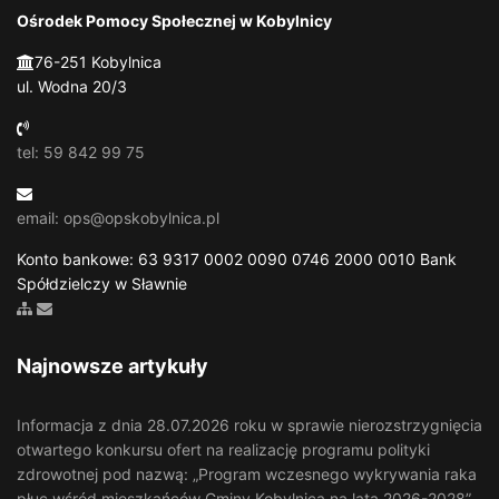
Ośrodek Pomocy Społecznej w Kobylnicy
76-251 Kobylnica
ul. Wodna 20/3
tel: 59 842 99 75
email: ops@opskobylnica.pl
Konto bankowe: 63 9317 0002 0090 0746 2000 0010 Bank
Spółdzielczy w Sławnie
Zobacz mapę strony
Wyślij email
Najnowsze artykuły
Informacja z dnia 28.07.2026 roku w sprawie nierozstrzygnięcia
otwartego konkursu ofert na realizację programu polityki
zdrowotnej pod nazwą: „Program wczesnego wykrywania raka
płuc wśród mieszkańców Gminy Kobylnica na lata 2026-2028”.