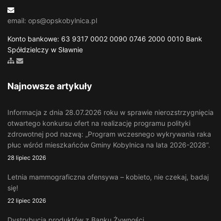
email: ops@opskobylnica.pl
Konto bankowe: 63 9317 0002 0090 0746 2000 0010 Bank
Spółdzielczy w Sławnie
Zobacz mapę strony
Wyślij email
Najnowsze artykuły
Informacja z dnia 28.07.2026 roku w sprawie nierozstrzygnięcia
otwartego konkursu ofert na realizację programu polityki
zdrowotnej pod nazwą: „Program wczesnego wykrywania raka
płuc wśród mieszkańców Gminy Kobylnica na lata 2026-2028”.
28 lipiec 2026
Letnia mammograficzna ofensywa – kobieto, nie czekaj, badaj
się!
22 lipiec 2026
Dystrybucja produktów z Banku Żywności